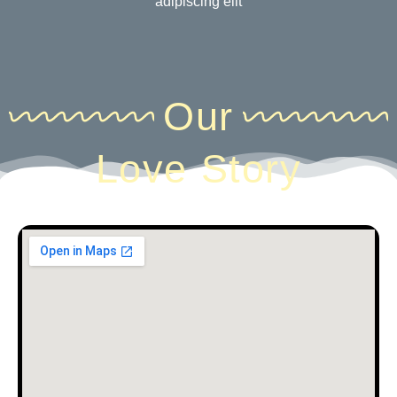
adipiscing elit
Our
Love Story