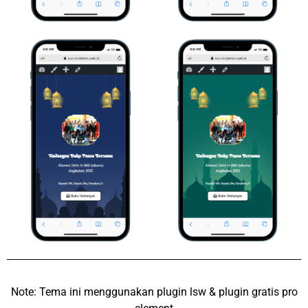
Note: Tema ini menggunakan plugin lsw & plugin gratis pro