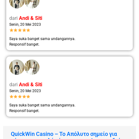
dari
Andi & Siti
Senin, 20 Mei 2023
Saya suka banget sama undangannya.
Responsif banget.
dari
Andi & Siti
Senin, 20 Mei 2023
Saya suka banget sama undangannya.
Responsif banget.
QuickWin Casino – Το Απόλυτο σημείο για